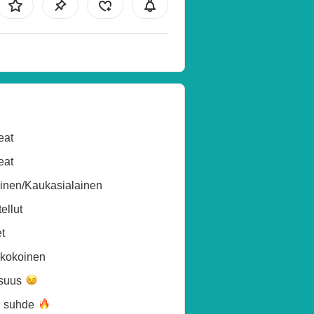
eat
eat
inen/Kaukasialainen
ellut
t
ikokoinen
isuus
n
suhde