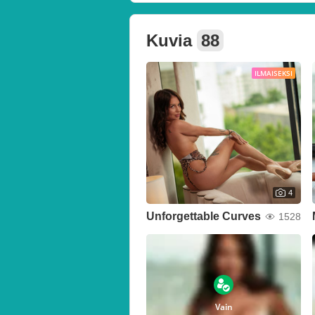
Kuvia
88
ILMAISEKSI
4
Unforgettable Curves
1528
Vain