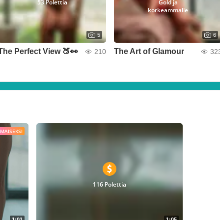
53 Polettia
Gold ja
korkeammalle
5
6
The Perfect View 🍑👀
The Art of Glamour
210
32
LMAISEKSI
116 Polettia
1:01
1:05