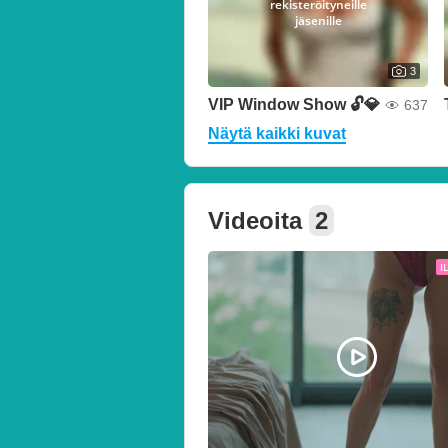
rekisteröityneille
jäsenille
3
VIP Window Show 🔓💎
637
Näytä kaikki kuvat
Videoita
2
I