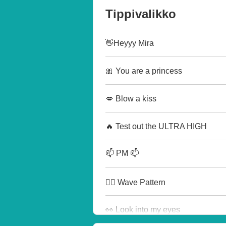
Tippivalikko
👋Heyyy Mira
🎀 You are a princess
💋 Blow a kiss
🔥 Test out the ULTRA HIGH
📫 PM 📫
🏄‍♂️ Wave Pattern
👀 Look into my eyes