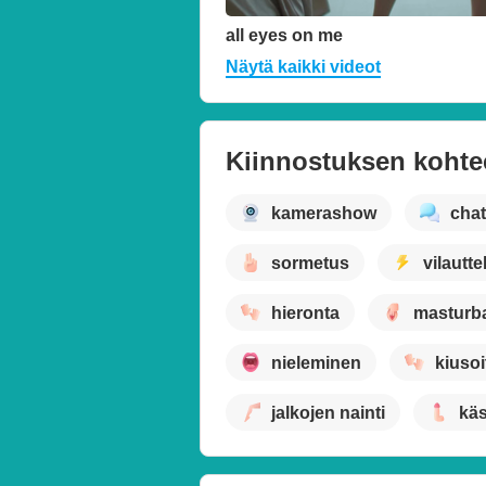
all eyes on me
Näytä kaikki videot
Kiinnostuksen kohte
kamerashow
chat
sormetus
vilautte
hieronta
masturba
nieleminen
kiusoi
jalkojen nainti
käs