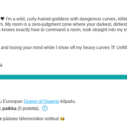
 I'm a wild, curly-haired goddess with dangerous curves, killer t
hem. My room is a zero-judgment zone where your darkest, dirtiest f
knows exactly how to command a room, look straight into my ey
and losing your mind while I show off my heavy curves 🍑 Unfil
lk
uu Euroopan
Queen of Queens
kilpailu.
1 paikka
(0 pistettä).
e
pääsee lähemmäksi
voittoa!