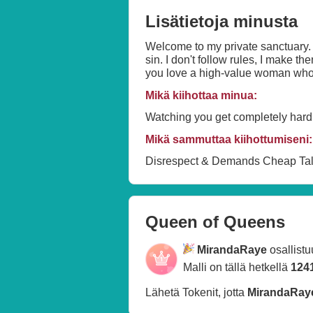
Lisätietoja minusta
Welcome to my private sanctuary. 🖤
sin. I don't follow rules, I make t
you love a high-value woman who 
Mikä kiihottaa minua:
Watching you get completely hard 
Mikä sammuttaa kiihottumiseni:
Disrespect & Demands Cheap Ta
Queen of Queens
MirandaRaye
osallist
Malli on tällä hetkellä
124
Lähetä Tokenit, jotta
MirandaRay