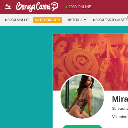
2980 ONLINE
KAIKKI MALLIT
KATEGORIAT
HISTORIA
KAIKKI TARJOUKSET
Mir
38 vuott
Viimeine