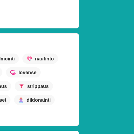
lmointi
nautinto
lovense
aus
strippaus
set
dildonainti