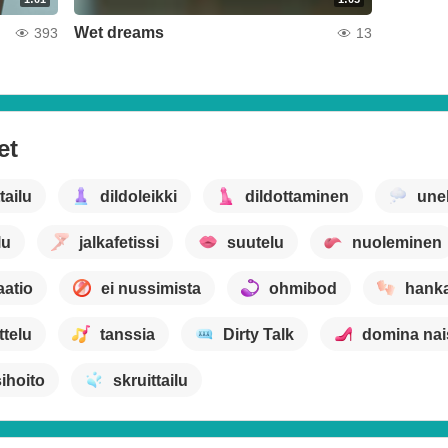
Wet dreams
393
13
et
tailu
dildoleikki
dildottaminen
une
lu
jalkafetissi
suutelu
nuoleminen
atio
ei nussimista
ohmibod
hank
ttelu
tanssia
Dirty Talk
domina nai
ihoito
skruittailu