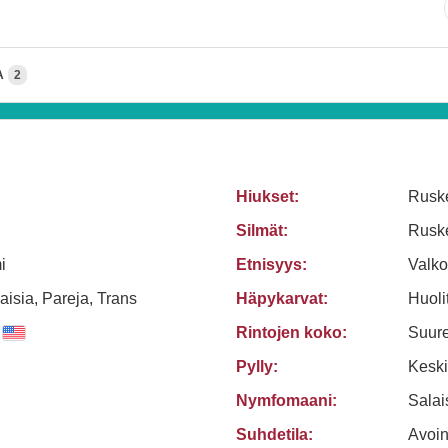
A
2
Hiukset:
Rusk
Silmät:
Rusk
i
Etnisyys:
Valko
aisia, Pareja, Trans
Häpykarvat:
Huolit
Rintojen koko:
Suure
Pylly:
Kesk
Nymfomaani:
Sala
Suhdetila:
Avoi