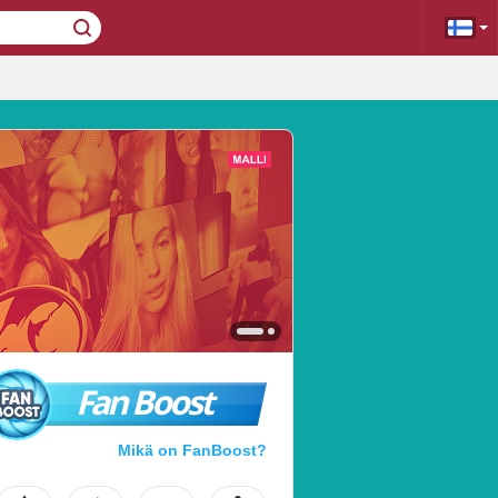
Fan Boost
Mikä on FanBoost?