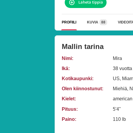
Lähetä tippiä
PROFIILI
KUVIA
88
VIDEOIT
Mallin tarina
Nimi:
Mira
Ikä:
38 vuotta
Kotikaupunki:
US, Miam
Olen kiinnostunut:
Miehiä, N
Kielet:
american
Pituus:
5'4"
Paino:
110 lb