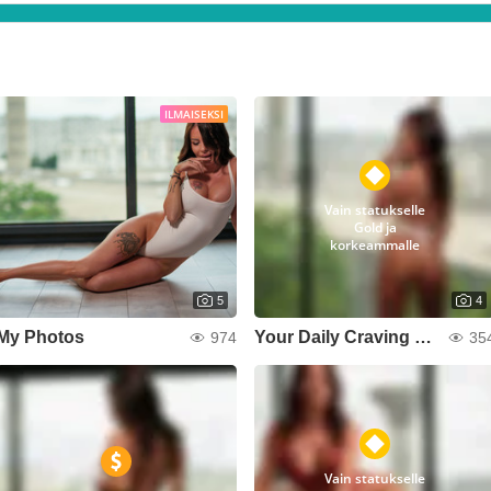
ILMAISEKSI
Vain statukselle
Gold ja
korkeammalle
5
4
My Photos
Your Daily Craving 🍒🔞
974
35
Vain statukselle