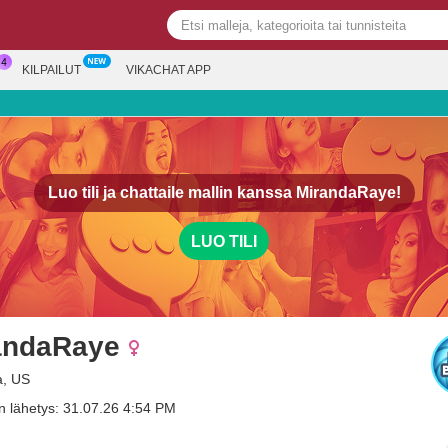
KILPAILUT
VIKACHAT APP
Luo tili ja chattaile mallin kanssa
MirandaRaye!
LUO TILI
andaRaye
a, US
n lähetys: 31.07.26 4:54 PM