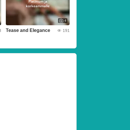
Platinum ja
korkeammalle
4
Tease and Elegance
3
191