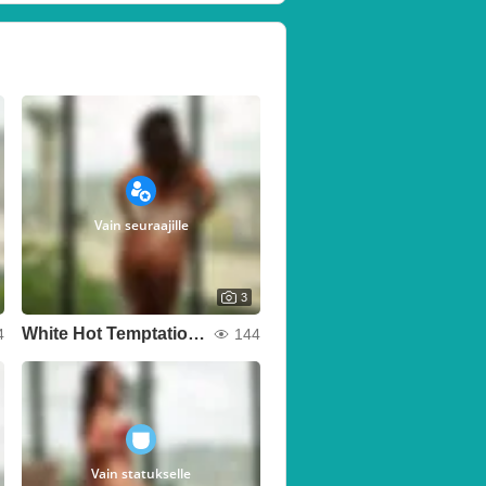
Vain seuraajille
3
White Hot Temptation 🔥🕊️
4
144
Vain statukselle