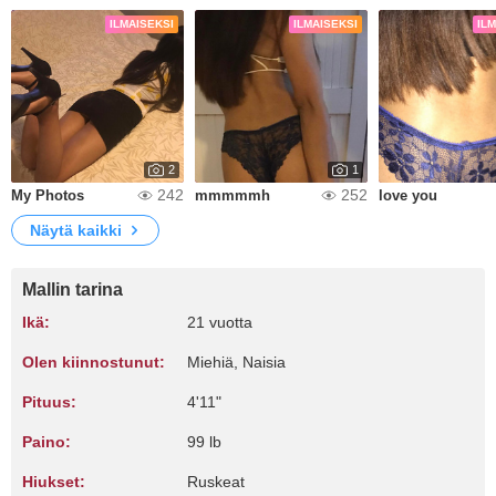
ILMAISEKSI
ILMAISEKSI
IL
2
1
242
252
My Photos
mmmmmh
love you
Näytä kaikki
Mallin tarina
Ikä:
21 vuotta
Olen kiinnostunut:
Miehiä, Naisia
Pituus:
4'11"
Paino:
99 lb
Hiukset:
Ruskeat