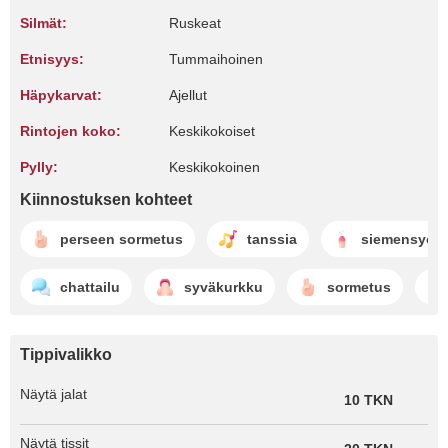
Silmät:
Ruskeat
Etnisyys:
Tummaihoinen
Häpykarvat:
Ajellut
Rintojen koko:
Keskikokoiset
Pylly:
Keskikokoinen
Kiinnostuksen kohteet
perseen sormetus
tanssia
siemensyök
chattailu
syväkurkku
sormetus
Tippivalikko
Näytä jalat
10 TKN
Näytä tissit