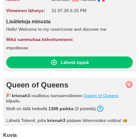
Viimeinen lähetys:
31.07.26 6:25 PM
Lisätietoja minusta
Hello! Welcome to my room!come and discover me
Mikä sammuttaa kiihottumiseni:
impolitesse
Lähetä tippiä
Queen of Queens
krisnah3
osallistuu kansainväliseen
Queen of Queens
kilpailu.
Malli on tällä hetkellä
1306 paikka
(0 pistettä).
Lähetä Tokenit, jotta
krisnah3
pääsee lähemmäksi
voittoa!
Kuvia