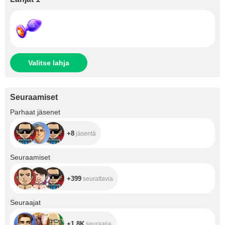
Valitse lahja
Seuraamiset
+8
Parhaat jäsenet
+8
jäsentä
+399
Seuraamiset
+399
seurattavia
+1.8K
Seuraajat
+1.8K
seuraajia