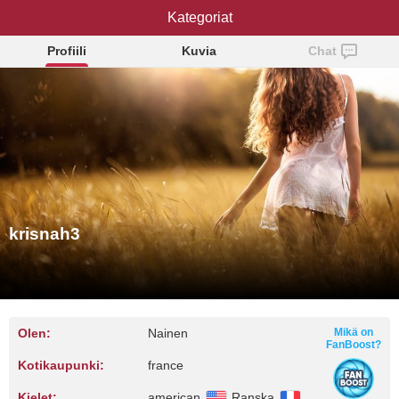
Kategoriat
krisnah3
Profiili
Kuvia
Chat
krisnah3
Olen:
Nainen
Mikä on
FanBoost?
Kotikaupunki:
france
Kielet:
american
Ranska