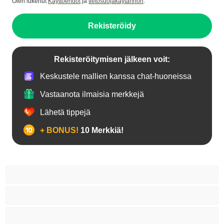
Olen lukenut
Käyttöehdot
ja
tietosuojakäytännön
.
Rekisteröidy
Rekisteröitymisen jälkeen voit:
Keskustele mallien kanssa chat-huoneissa
Vastaanota ilmaisia merkkejä
Lähetä tippejä
+ BONUS!
10 Merkkiä!
18+ teinejä
Aasialaisia
Ajeltuja pilluja